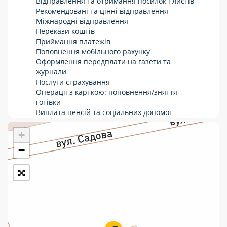
Відправлення та отримання посилок і листів
Рекомендовані та цінні відправлення
Укрпошта Стандарт/тариф «Базовий»
Міжнародні відправлення
Перекази коштів
Доставка за межі України
Приймання платежів
Поповнення мобільного рахунку
Прийом вантажів
Оформлення передплати на газети та
Фінансові послуги:
журнали
Послуги страхування
Операції з карткою: поповнення/зняття
Термінові перекази
готівки
Виплата пенсій та соціальних допомог
Перекази
Продаж товарів
Продаж марок та паковання
+
Комунальні та інші платежі
−