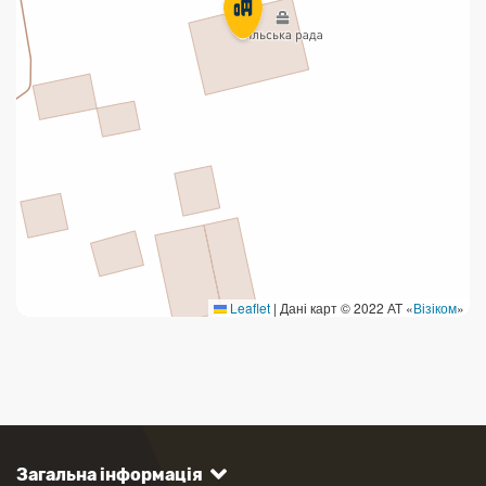
Leaflet
|
Дані карт © 2022 АТ «
Візіком
»
Загальна інформація