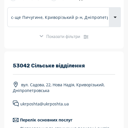
товарів для
городу
Показати фільтри
Розклад роботи:
53042 Сільське відділення
7 днів на тиждень
вул. Садова, 22, Нова Надія, Криворізький,
Працюють після 19:00
Дніпропетровська
Працюють у вихідні
ukrposhta@ukrposhta.ua
Поштові послуги:
Перелік основних послуг
Укрпошта Експрес/тариф «Пріоритетний»