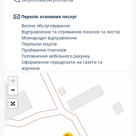
Укрпошта Стандарт/тариф «Базовий»
Перелік основних послуг
Доставка за межі України
Виїзне обслуговування
Прийом вантажів
Відправлення та отримання посилок та листів
Міжнародні відправлення
Фінансові послуги:
Перекази коштів
Приймання платежів
Поповнення мобільного рахунку
Термінові перекази
Оформлення передплати на газети та
журнали
Перекази
Зняття готівки з картки
+
Виплата пенсій та соціальних допомог
Комунальні та інші платежі
Продаж товарів
−