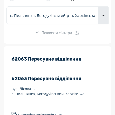
товарів для
городу
Показати фільтри
Розклад роботи:
62063 Пересувне відділення
7 днів на тиждень
62063
Пересувне відділення
Працюють після 19:00
вул. Лісова 1,
Працюють у вихідні
с. Пильнянка, Богодухівський, Харківська
Поштові послуги:
Укрпошта Експрес/тариф «Пріоритетний»
ukrposhta@ukrposhta.ua