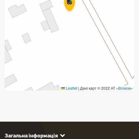
Leaflet
|
Дані карт © 2022 АТ «
Візіком
»
Загальна інформація