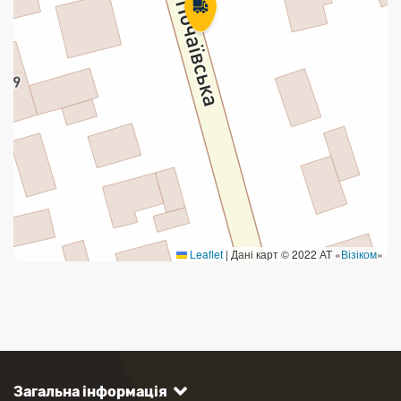
Leaflet
|
Дані карт © 2022 АТ «
Візіком
»
Загальна інформація