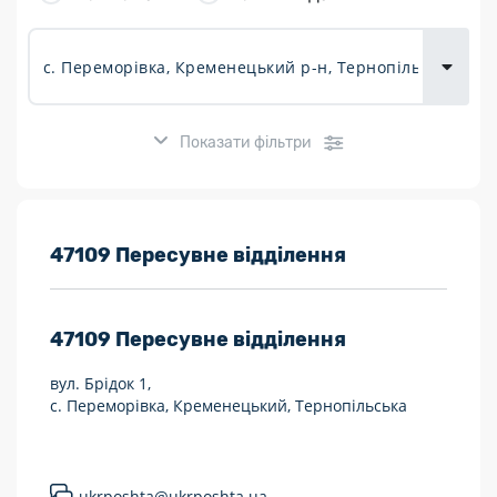
товарів для
городу
Показати фільтри
Розклад роботи:
47109 Пересувне відділення
7 днів на тиждень
47109
Пересувне відділення
Працюють після 19:00
вул. Брідок 1,
Працюють у вихідні
с. Переморівка, Кременецький, Тернопільська
Поштові послуги:
Укрпошта Експрес/тариф «Пріоритетний»
ukrposhta@ukrposhta.ua