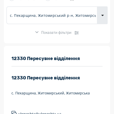
товарів для
городу
Показати фільтри
Розклад роботи:
12330 Пересувне відділення
7 днів на тиждень
12330
Пересувне відділення
Працюють після 19:00
Працюють у вихідні
с. Пекарщина, Житомирський, Житомирська
Поштові послуги:
Укрпошта Експрес/тариф «Пріоритетний»
ukrposhta@ukrposhta.ua