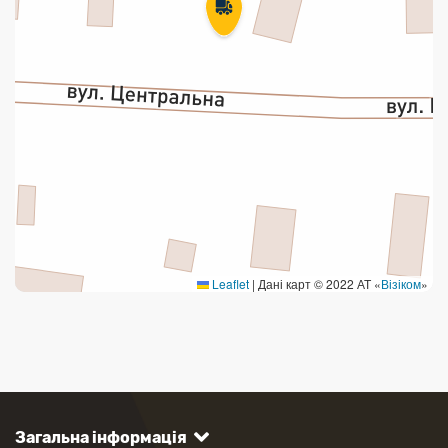
Leaflet
|
Дані карт © 2022 АТ «
Візіком
»
Загальна інформація