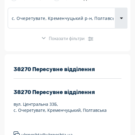
товарів для
городу
Показати фільтри
Розклад роботи:
38270 Пересувне відділення
7 днів на тиждень
38270
Пересувне відділення
Працюють після 19:00
вул. Центральна 33Б,
Працюють у вихідні
с. Очеретувате, Кременчуцький, Полтавська
Поштові послуги:
Укрпошта Експрес/тариф «Пріоритетний»
ukrposhta@ukrposhta.ua