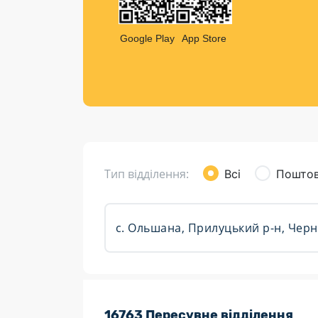
Компен
Листи та листівки
Google Play
App Store
Кур’єрська доставка
Паковання
Доставка з інтернет-магазинів
Доставка товарів для городу
Тип відділення:
Всі
Поштов
Розклад роботи:
16763 Пересувне відділення