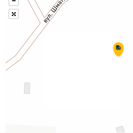
−
Укрпошта Експрес/тариф
Т
«Пріоритетний»
П
Укрпошта Стандарт/тариф «Базовий»
К
Доставка за межі України
Прийом вантажів