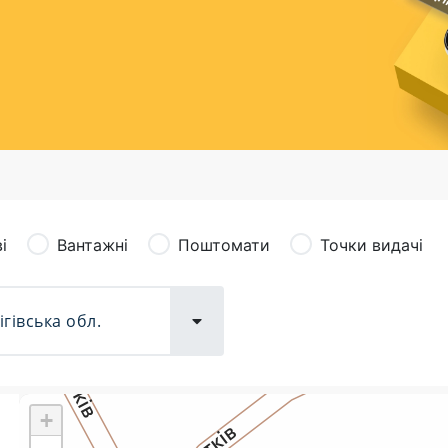
сація (рекламація)
Валютно-обмінні операції
і
Вантажні
Поштомати
Точки видачі
+
Поштові послуги:
Фіна