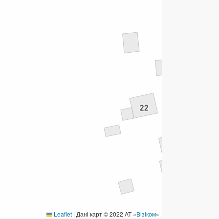
ермінові перекази
ерекази
омунальні та інші платежі
Leaflet
|
Дані карт © 2022 АТ «
Візіком
»