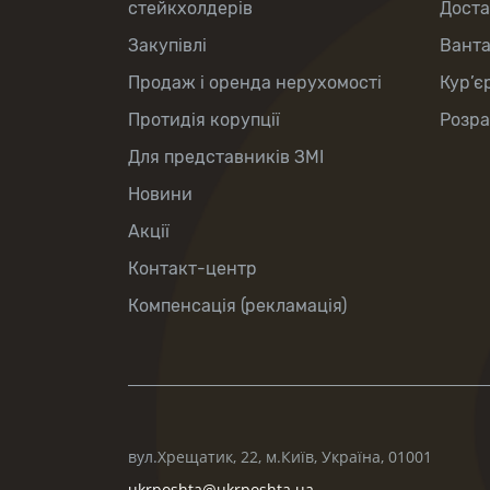
стейкхолдерів
Доста
Закупівлі
Вант
Продаж і оренда нерухомості
Кур’є
Протидія корупції
Розра
Для представників ЗМІ
Новини
Акції
Контакт-центр
Компенсація (рекламація)
вул.Хрещатик, 22, м.Київ, Україна, 01001
ukrposhta@ukrposhta.ua