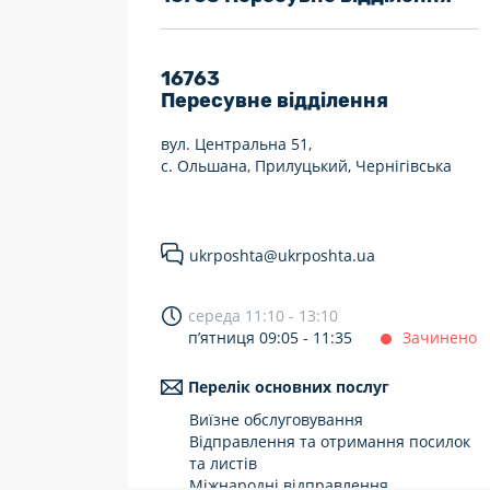
7 днів на тиждень
Працюють після 19:00
16763
Пересувне відділення
Працюють у вихідні
вул. Центральна 51,
с. Ольшана, Прилуцький, Чернігівська
ukrposhta@ukrposhta.ua
середа 11:10 - 13:10
п’ятниця 09:05 - 11:35
Зачинено
Перелік основних послуг
Виїзне обслуговування
Відправлення та отримання посилок
та листів
Міжнародні відправлення