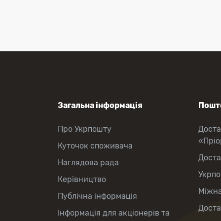
Перекази коштів
Приймання платежів
Поповнення мобільного рахунку
Оформлення передплати на газети
та журнали
Зняття готівки з картки
Виплата пенсій та соціальних
допомог
Продаж товарів
Загальна інформація
Пошто
Про Укрпошту
Доста
«Прі
Куточок споживача
Доста
Наглядова рада
Укрпо
Керівництво
Міжна
Публічна інформація
Доста
Інформація для акціонерів та