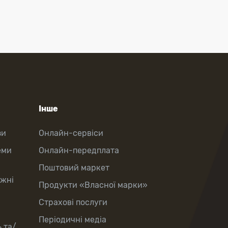
Інше
зи
Онлайн-сервіси
еми
Онлайн-передплата
Поштовий маркет
іжні
Продукти «Власної марки»
Страхові послуги
Періодичні медіа
 та/