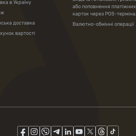
вка в Україну
або поповнення платіжних
аж
карток через POS-терміна
рська доставка
Валютно-обмінні операції
хунок вартості