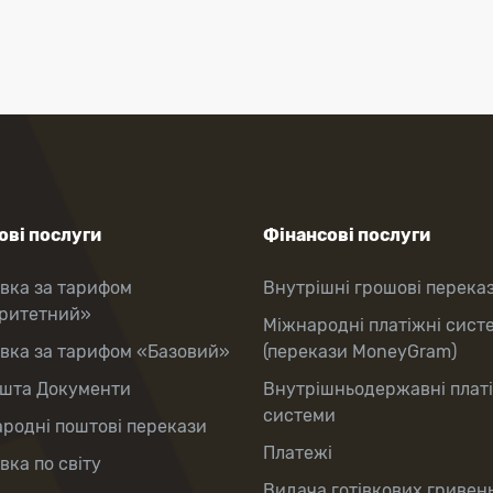
ві послуги
Фінансові послуги
вка за тарифом
Внутрішні грошові перека
оритетний»
Міжнародні платіжні сист
вка за тарифом «Базовий»
(перекази MoneyGram)
шта Документи
Внутрішньодержавні плат
системи
родні поштові перекази
Платежі
вка по світу
Видача готівкових гривень