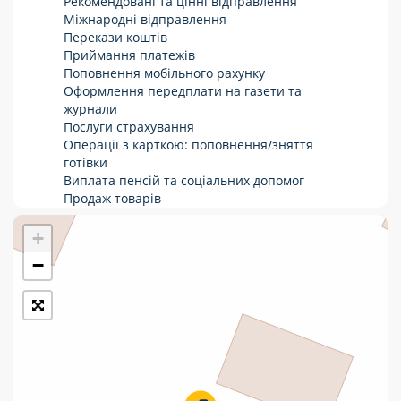
Рекомендовані та цінні відправлення
Міжнародні відправлення
Укрпошта Стандарт/тариф «Базовий»
Перекази коштів
Приймання платежів
Доставка за межі України
Поповнення мобільного рахунку
Оформлення передплати на газети та
Прийом вантажів
журнали
Фінансові послуги:
Послуги страхування
Операції з карткою: поповнення/зняття
готівки
Термінові перекази
Виплата пенсій та соціальних допомог
Продаж товарів
Перекази
Продаж марок та паковання
+
Комунальні та інші платежі
−