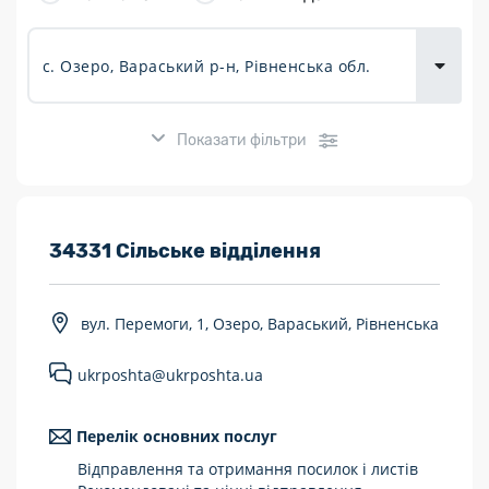
товарів для
городу
Показати фільтри
Розклад роботи:
34331 Сільське відділення
7 днів на тиждень
вул. Перемоги, 1, Озеро, Вараський, Рівненська
Працюють після 19:00
ukrposhta@ukrposhta.ua
Працюють у вихідні
Поштові послуги:
Перелік основних послуг
Відправлення та отримання посилок і листів
Укрпошта Експрес/тариф «Пріоритетний»