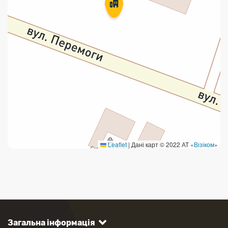
Leaflet
|
Дані карт © 2022 АТ «
Візіком
»
Загальна інформація