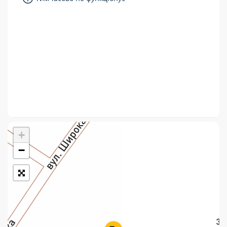
Укрпошта Стандарт/тариф «Базовий»
Доставка за межі України
Прийом вантажів
Фінансові послуги:
Термінові перекази
Перекази
+
Комунальні та інші платежі
−