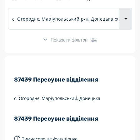
товарів для
городу
Показати фільтри
Розклад роботи:
87439
Пересувне відділення
7 днів на тиждень
Працюють після 19:00
с. Огороднє, Маріупольський, Донецька
Працюють у вихідні
87439
Пересувне відділення
Поштові послуги:
Укрпошта Експрес/тариф «Пріоритетний»
Тимчасово не функціонує