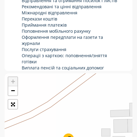
Відправлення та отримання посилок і листів
Рекомендовані та цінні відправлення
Укрпошта Стандарт/тариф «Базовий»
Міжнародні відправлення
Перекази коштів
Доставка за межі України
Приймання платежів
Поповнення мобільного рахунку
Прийом вантажів
Оформлення передплати на газети та
Фінансові послуги:
журнали
Послуги страхування
Операції з карткою: поповнення/зняття
Термінові перекази
готівки
Виплата пенсій та соціальних допомог
Перекази
Продаж товарів
Продаж марок та паковання
+
Комунальні та інші платежі
−