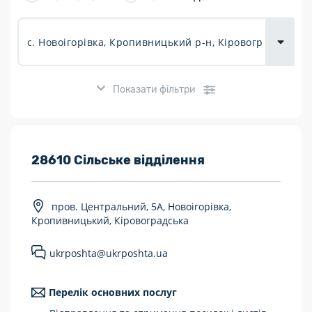
товарів для
городу
Показати фільтри
Розклад роботи:
28610 Сільське відділення
7 днів на тиждень
пров. Центральний, 5А, Новоігорівка,
Працюють після 19:00
Кропивницький, Кіровоградська
Працюють у вихідні
ukrposhta@ukrposhta.ua
Поштові послуги:
Перелік основних послуг
Укрпошта Експрес/тариф «Пріоритетний»