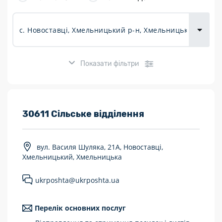
товарів для
городу
Показати фільтри
Розклад роботи:
30611 Сільське відділення
7 днів на тиждень
вул. Василя Шуляка, 21А, Новоставці,
Працюють після 19:00
Хмельницький, Хмельницька
Працюють у вихідні
ukrposhta@ukrposhta.ua
Поштові послуги:
Перелік основних послуг
Укрпошта Експрес/тариф «Пріоритетний»