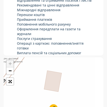
Відправлення та отримання посилок і листів
Рекомендовані та цінні відправлення
Укрпошта Стандарт/тариф «Базовий»
Міжнародні відправлення
Перекази коштів
Доставка за межі України
Приймання платежів
Поповнення мобільного рахунку
Прийом вантажів
Оформлення передплати на газети та
Фінансові послуги:
журнали
Послуги страхування
Операції з карткою: поповнення/зняття
Термінові перекази
готівки
Виплата пенсій та соціальних допомог
Перекази
Продаж товарів
Продаж марок та паковання
+
Комунальні та інші платежі
−