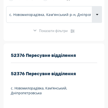
товарів для
городу
Показати фільтри
Розклад роботи:
52376 Пересувне відділення
7 днів на тиждень
52376
Пересувне відділення
Працюють після 19:00
Працюють у вихідні
с. Новомилорадівка, Кам'янський,
Дніпропетровська
Поштові послуги:
Укрпошта Експрес/тариф «Пріоритетний»