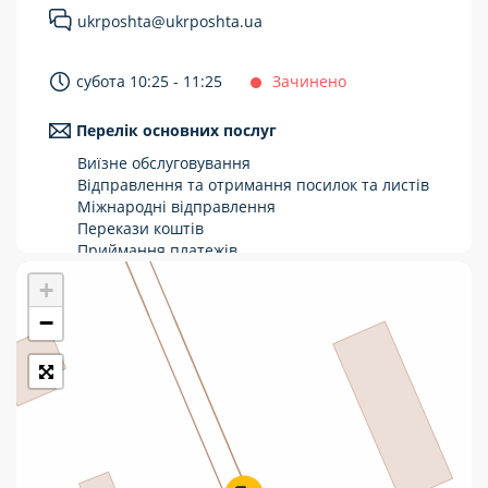
ukrposhta@ukrposhta.ua
Укрпошта Стандарт/тариф «Базовий»
Доставка за межі України
субота 10:25 - 11:25
Зачинено
Прийом вантажів
Перелік основних послуг
Фінансові послуги:
Виїзне обслуговування
Відправлення та отримання посилок та листів
Міжнародні відправлення
Термінові перекази
Перекази коштів
Перекази
Приймання платежів
Поповнення мобільного рахунку
+
Комунальні та інші платежі
Оформлення передплати на газети та
журнали
−
Зняття готівки з картки
Виплата пенсій та соціальних допомог
Продаж товарів