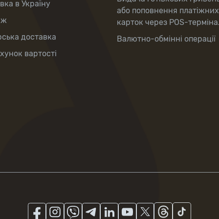
вка в Україну
або поповнення платіжних
аж
карток через POS-терміна
рська доставка
Валютно-обмінні операції
хунок вартості