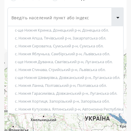
товарів для
городу
с-ще Нижня Кринка, Донецький р-н, Донецька обл.
Показати фільтри
с. Нижня Апша, Тячівський р-н, Закарпатська обл.
с. Нижня Сироватка, Сумський р-н, Сумська обл.
с. Нижня Яблунька, Самбірський р-н, Львівська обл.
+
с-ще Нижня Дуванка, Сватівський р-н, Луганська обл.
Розклад роботи:
−
с. Нижня Стинава, Стрийський р-н, Львівська обл.
с-ще Нижня Шевирівка, Довжанський р-н, Луганська обл.
7 днів на тиждень
с. Нижня Ланна, Полтавський р-н, Полтавська обл.
Працюють після 19:00
с. Нижня Гарасимівка, Довжанський р-н, Луганська обл.
с. Нижня Хортиця, Запорізький р-н, Запорізька обл.
Працюють у вихідні
с. Нижня Кутузовка, Ялтинський р-н, Автономна Республіка Кр
Поштові послуги:
с. Нижня Рожанка, Стрийський р-н, Львівська обл.
с. Нижня Вільхова, Щастинський р-н, Луганська обл.
Укрпошта Експрес/тариф «Пріоритетний»