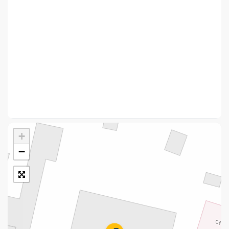
Укрпошта Стандарт/тариф «Базовий»
Доставка за межі України
Прийом вантажів
Фінансові послуги:
Термінові перекази
Перекази
+
Комунальні та інші платежі
−