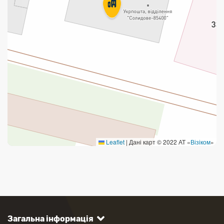
Leaflet
|
Дані карт © 2022 АТ «
Візіком
»
Загальна інформація