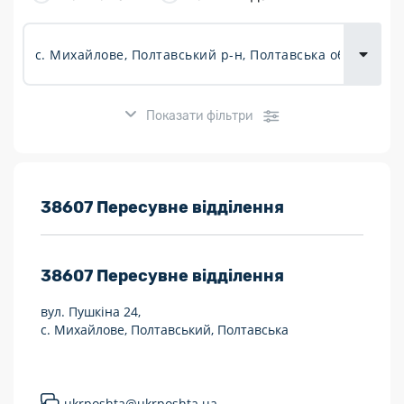
товарів для
городу
Показати фільтри
Розклад роботи:
38607 Пересувне відділення
7 днів на тиждень
38607
Пересувне відділення
Працюють після 19:00
вул. Пушкіна 24,
Працюють у вихідні
с. Михайлове, Полтавський, Полтавська
Поштові послуги:
Укрпошта Експрес/тариф «Пріоритетний»
ukrposhta@ukrposhta.ua