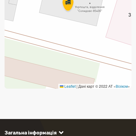
Leaflet
|
Дані карт © 2022 АТ «
Візіком
»
Загальна інформація