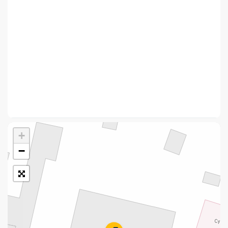
Укрпошта Стандарт/тариф «Базовий»
Доставка за межі України
Прийом вантажів
Фінансові послуги:
Термінові перекази
Перекази
+
Комунальні та інші платежі
−