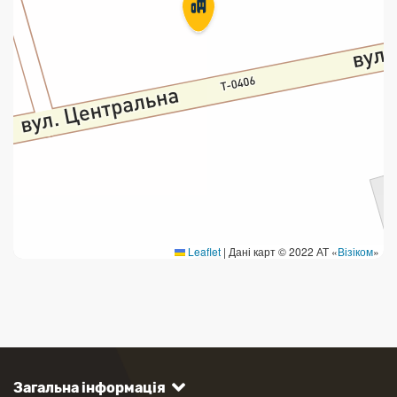
Leaflet
|
Дані карт © 2022 АТ «
Візіком
»
Загальна інформація