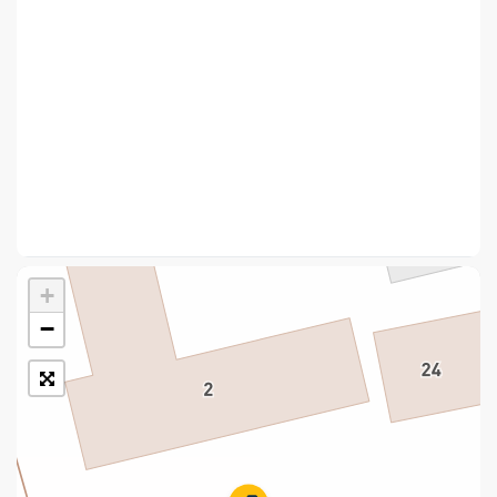
Укрпошта Стандарт/тариф «Базовий»
Доставка за межі України
Прийом вантажів
Фінансові послуги:
Термінові перекази
Перекази
+
Комунальні та інші платежі
−