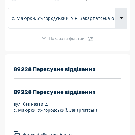
товарів для
городу
Показати фільтри
Розклад роботи:
89228 Пересувне відділення
7 днів на тиждень
89228
Пересувне відділення
Працюють після 19:00
вул. без назви 2,
Працюють у вихідні
с. Маюрки, Ужгородський, Закарпатська
Поштові послуги:
Укрпошта Експрес/тариф «Пріоритетний»
ukrposhta@ukrposhta.ua