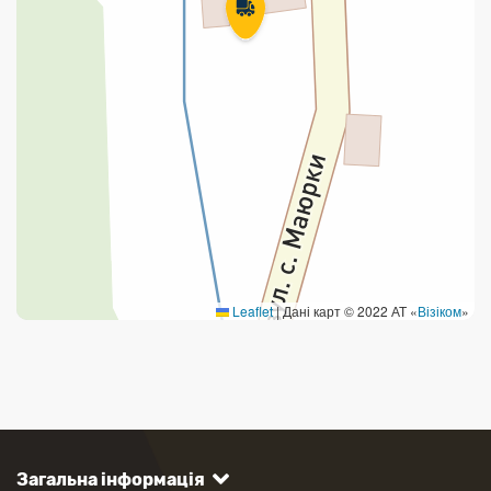
Leaflet
|
Дані карт © 2022 АТ «
Візіком
»
Загальна інформація