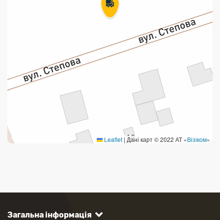
Leaflet
|
Дані карт © 2022 АТ «
Візіком
»
Загальна інформація