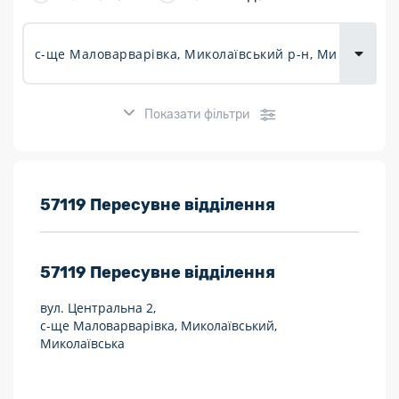
товарів для
городу
Показати фільтри
Розклад роботи:
57119 Пересувне відділення
7 днів на тиждень
57119
Пересувне відділення
Працюють після 19:00
вул. Центральна 2,
Працюють у вихідні
с-ще Маловарварівка, Миколаївський,
Миколаївська
Поштові послуги:
Укрпошта Експрес/тариф «Пріоритетний»