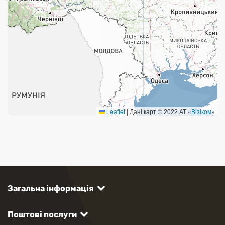
Укрпошта Стандарт/тариф «Базовий»
Доставка за межі України
Прийом вантажів
Фінансові послуги:
Термінові перекази
Leaflet
|
Дані карт © 2022 АТ «
Візіком
»
Перекази
Комунальні та інші платежі
Загальна інформація
Поштові послуги