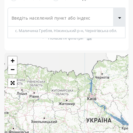
товарів для
городу
с. Маличина Гребля, Ніжинський р-н, Чернігівська обл.
Показати фільтри
+
Розклад роботи:
−
7 днів на тиждень
Працюють після 19:00
Працюють у вихідні
Поштові послуги:
Укрпошта Експрес/тариф «Пріоритетний»