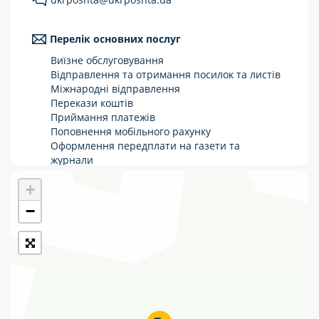
Укрпошта Стандарт/тариф «Базовий»
Перелік основних послуг
Доставка за межі України
Виїзне обслуговування
Прийом вантажів
Відправлення та отримання посилок та листів
Міжнародні відправлення
Фінансові послуги:
Перекази коштів
Приймання платежів
Поповнення мобільного рахунку
Термінові перекази
Оформлення передплати на газети та
журнали
Перекази
Зняття готівки з картки
+
Виплата пенсій та соціальних допомог
Комунальні та інші платежі
Продаж товарів
−