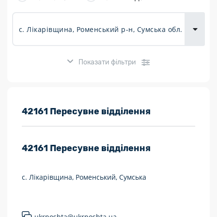
товарів для
городу
Показати фільтри
Розклад роботи:
42161 Пересувне відділення
7 днів на тиждень
42161
Пересувне відділення
Працюють після 19:00
Працюють у вихідні
с. Лікарівщина, Роменський, Сумська
Поштові послуги:
Укрпошта Експрес/тариф «Пріоритетний»
ukrposhta@ukrposhta.ua