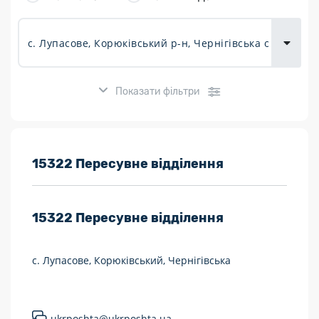
товарів для
городу
Показати фільтри
Розклад роботи:
15322 Пересувне відділення
7 днів на тиждень
15322
Пересувне відділення
Працюють після 19:00
Працюють у вихідні
с. Лупасове, Корюківський, Чернігівська
Поштові послуги:
Укрпошта Експрес/тариф «Пріоритетний»
ukrposhta@ukrposhta.ua