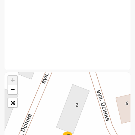
Укрпошта Стандарт/тариф «Базовий»
Доставка за межі України
Прийом вантажів
Фінансові послуги:
Термінові перекази
Перекази
+
Комунальні та інші платежі
−