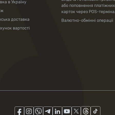
вка в Україну
або поповнення платіжних
аж
карток через POS-терміна
рська доставка
Валютно-обмінні операції
хунок вартості