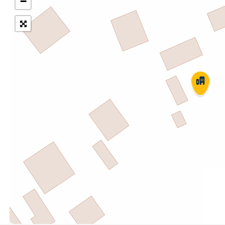
−
Укрпошта Експрес/тариф
Т
«Пріоритетний»
П
Укрпошта Стандарт/тариф «Базовий»
К
Доставка за межі України
Прийом вантажів