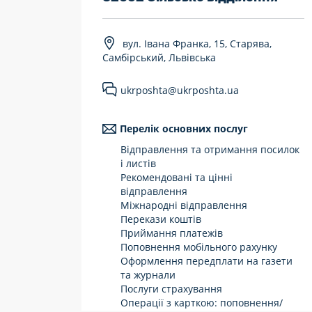
7 днів на тиждень
вул. Івана Франка, 15, Старява,
Працюють після 19:00
Самбірський, Львівська
Працюють у вихідні
ukrposhta@ukrposhta.ua
Перелік основних послуг
Відправлення та отримання посилок
і листів
Рекомендовані та цінні
відправлення
Міжнародні відправлення
Перекази коштів
Приймання платежів
Поповнення мобільного рахунку
Оформлення передплати на газети
та журнали
Послуги страхування
Операції з карткою: поповнення/