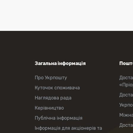
зняття готівки
Виплата пенсій та соціальних
допомог
Продаж товарів
Продаж марок та паковання
Загальна інформація
Пошто
Про Укрпошту
Доста
«Прі
Куточок споживача
Доста
Наглядова рада
Укрпо
Керівництво
Міжна
Публічна інформація
Доста
Інформація для акціонерів та