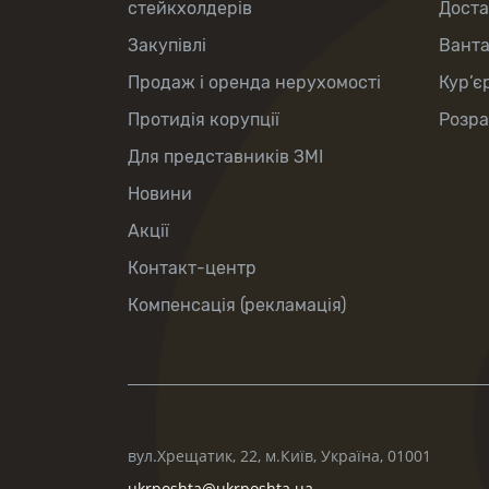
стейкхолдерів
Доста
Закупівлі
Вант
Продаж і оренда нерухомості
Кур’є
Протидія корупції
Розра
Для представників ЗМІ
Новини
Акції
Контакт-центр
Компенсація (рекламація)
вул.Хрещатик, 22, м.Київ, Україна, 01001
ukrposhta@ukrposhta.ua