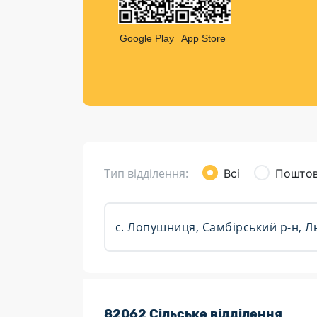
Компен
Листи та листівки
Google Play
App Store
Кур’єрська доставка
Паковання
Доставка з інтернет-магазинів
Доставка товарів для городу
Тип відділення:
Всі
Поштов
Розклад роботи:
82062 Сільське відділення