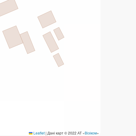
ермінові перекази
ерекази
омунальні та інші платежі
Leaflet
|
Дані карт © 2022 АТ «
Візіком
»