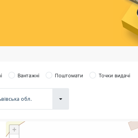
сація (рекламація)
Валютно-обмінні операції
і
Вантажні
Поштомати
Точки видачі
+
Поштові послуги:
Фіна