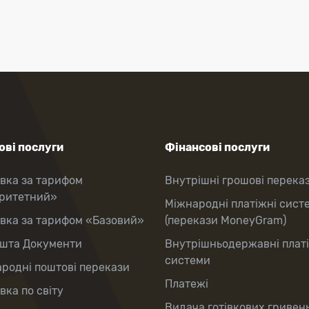
ві послуги
Фінансові послуги
вка за тарифом
Внутрішні грошові перека
оритетний»
Міжнародні платіжні сист
вка за тарифом «Базовий»
(перекази MoneyGram)
шта Документи
Внутрішньодержавні плат
системи
родні поштові перекази
Платежі
вка по світу
Видача готівкових гривень