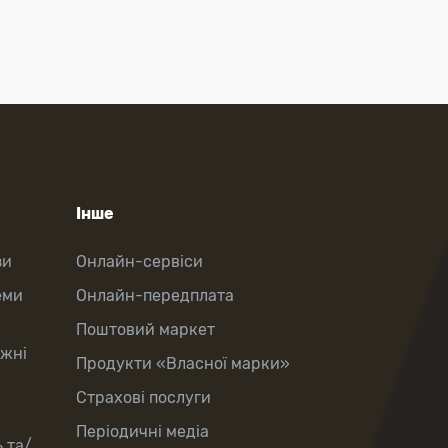
Інше
зи
Онлайн-сервіси
еми
Онлайн-передплата
Поштовий маркет
іжні
Продукти «Власної марки»
Страхові послуги
Періодичні медіа
 та/