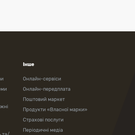
Інше
зи
Онлайн-сервіси
еми
Онлайн-передплата
Поштовий маркет
іжні
Продукти «Власної марки»
Страхові послуги
Періодичні медіа
 та/