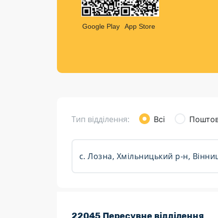
Компен
Листи та листівки
Google Play
App Store
Кур’єрська доставка
Паковання
Доставка з інтернет-магазинів
Доставка товарів для городу
Тип відділення:
Всі
Поштов
Розклад роботи:
22045 Пересувне відділення