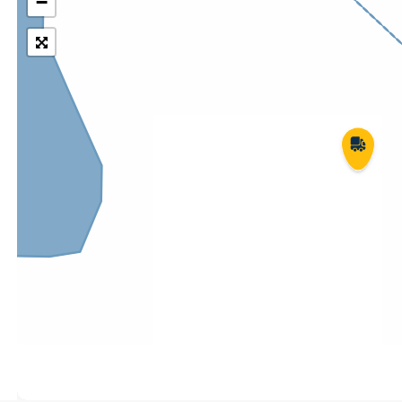
−
Укрпошта Експрес/тариф
Т
«Пріоритетний»
П
Укрпошта Стандарт/тариф «Базовий»
К
Доставка за межі України
Прийом вантажів