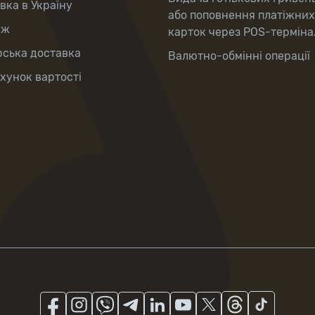
вка в Україну
або поповнення платіжних
аж
карток через POS-терміна
рська доставка
Валютно-обмінні операції
хунок вартості