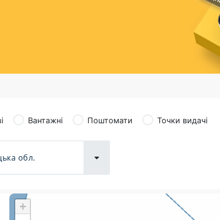
сація (рекламація)
Валютно-обмінні операції
і
Вантажні
Поштомати
Точки видачі
+
Поштові послуги:
Фіна