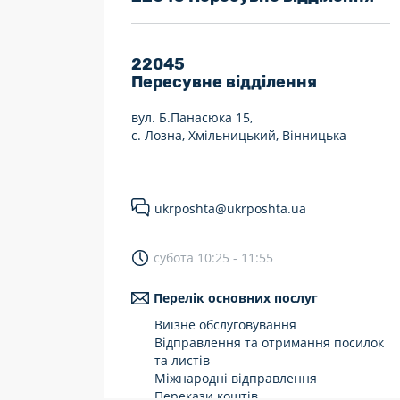
7 днів на тиждень
Працюють після 19:00
22045
Пересувне відділення
Працюють у вихідні
вул. Б.Панасюка 15,
с. Лозна, Хмільницький, Вінницька
ukrposhta@ukrposhta.ua
субота 10:25 - 11:55
Перелік основних послуг
Виїзне обслуговування
Відправлення та отримання посилок
та листів
Міжнародні відправлення
Перекази коштів