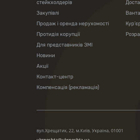
стейкхолдерів
Доста
Закупівлі
Вант
Продаж і оренда нерухомості
Кур’є
Протидія корупції
Розра
Для представників ЗМІ
Новини
Акції
Контакт-центр
Компенсація (рекламація)
вул.Хрещатик, 22, м.Київ, Україна, 01001
ukrposhta@ukrposhta.ua