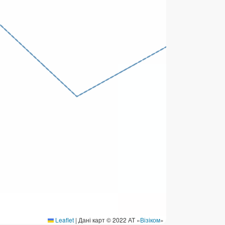
ермінові перекази
ерекази
омунальні та інші платежі
Leaflet
|
Дані карт © 2022 АТ «
Візіком
»