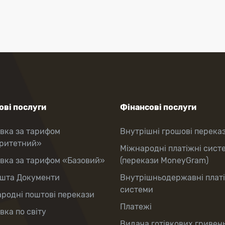
ві послуги
Фінансові послуги
вка за тарифом
Внутрішні грошові перека
оритетний»
Міжнародні платіжні сист
вка за тарифом «Базовий»
(перекази MoneyGram)
шта Документи
Внутрішньодержавні плат
системи
родні поштові перекази
Платежі
вка по світу
Видача готівкових гривень