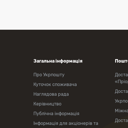
Приймання платежів
Поповнення мобільного рахунку
Оформлення передплати на газети
та журнали
Зняття готівки з картки
Виплата пенсій та соціальних
допомог
Продаж товарів
Загальна інформація
Пошто
Про Укрпошту
Доста
«Прі
Куточок споживача
Доста
Наглядова рада
Укрпо
Керівництво
Міжна
Публічна інформація
Доста
Інформація для акціонерів та