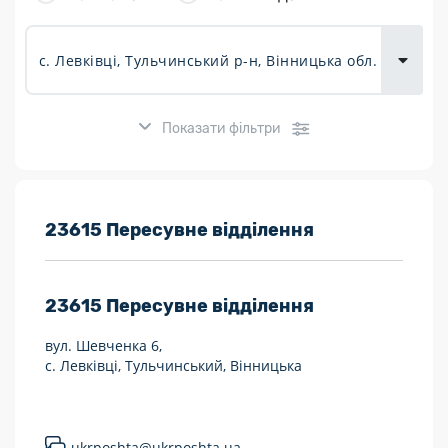
товарів для
городу
Показати фільтри
Розклад роботи:
23615 Пересувне відділення
7 днів на тиждень
23615
Пересувне відділення
Працюють після 19:00
вул. Шевченка 6,
Працюють у вихідні
с. Левківці, Тульчинський, Вінницька
Поштові послуги:
Укрпошта Експрес/тариф «Пріоритетний»
ukrposhta@ukrposhta.ua