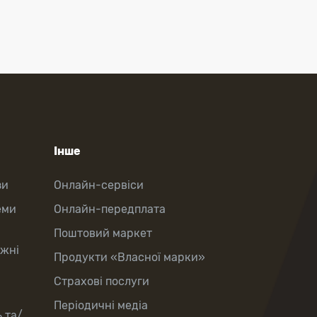
Інше
зи
Онлайн-сервіси
еми
Онлайн-передплата
Поштовий маркет
іжні
Продукти «Власної марки»
Страхові послуги
Періодичні медіа
 та/