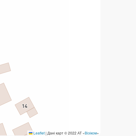
ермінові перекази
ерекази
омунальні та інші платежі
Leaflet
|
Дані карт © 2022 АТ «
Візіком
»