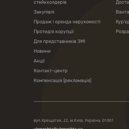
стейкхолдерів
Доста
Закупівлі
Вант
Продаж і оренда нерухомості
Кур’є
Протидія корупції
Розра
Для представників ЗМІ
Новини
Акції
Контакт-центр
Компенсація (рекламація)
вул.Хрещатик, 22, м.Київ, Україна, 01001
ukrposhta@ukrposhta.ua