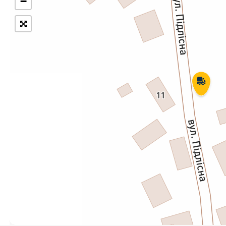
−
Укрпошта Експрес/тариф
Т
«Пріоритетний»
П
Укрпошта Стандарт/тариф «Базовий»
К
Доставка за межі України
Прийом вантажів