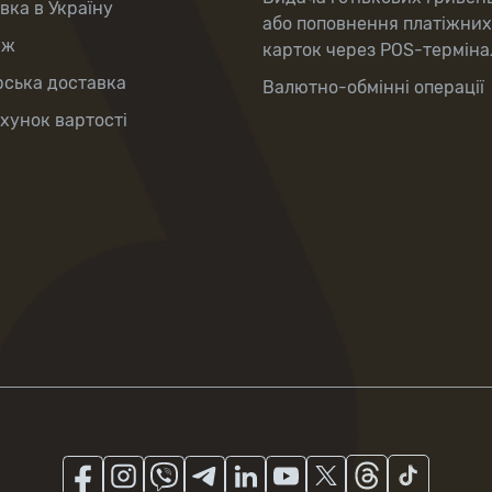
вка в Україну
або поповнення платіжних
аж
карток через POS-терміна
рська доставка
Валютно-обмінні операції
хунок вартості