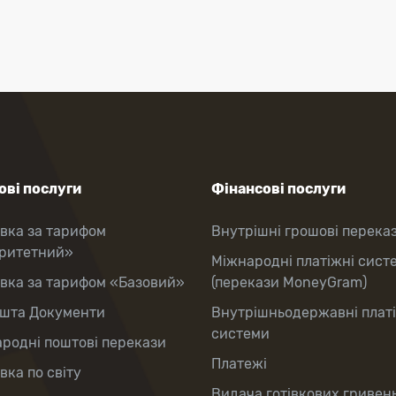
ві послуги
Фінансові послуги
вка за тарифом
Внутрішні грошові перека
оритетний»
Міжнародні платіжні сист
вка за тарифом «Базовий»
(перекази MoneyGram)
шта Документи
Внутрішньодержавні плат
системи
родні поштові перекази
Платежі
вка по світу
Видача готівкових гривень