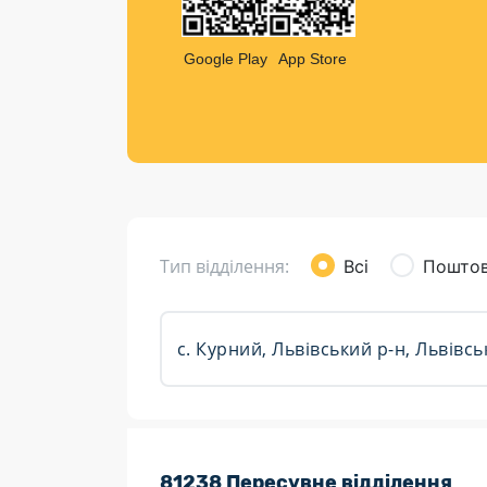
Компен
Листи та листівки
Google Play
App Store
Кур’єрська доставка
Паковання
Доставка з інтернет-магазинів
Доставка товарів для городу
Тип відділення:
Всі
Поштов
Розклад роботи:
81238 Пересувне відділення