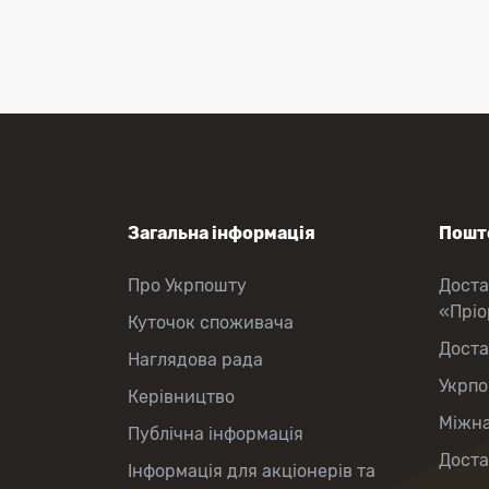
Оформлення передплати на газети
та журнали
Зняття готівки з картки
Виплата пенсій та соціальних
допомог
Продаж товарів
Загальна інформація
Пошто
Про Укрпошту
Доста
«Прі
Куточок споживача
Доста
Наглядова рада
Укрпо
Керівництво
Міжна
Публічна інформація
Доста
Інформація для акціонерів та