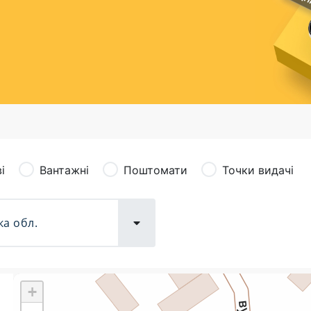
сація (рекламація)
Валютно-обмінні операції
і
Вантажні
Поштомати
Точки видачі
+
Поштові послуги:
Фіна