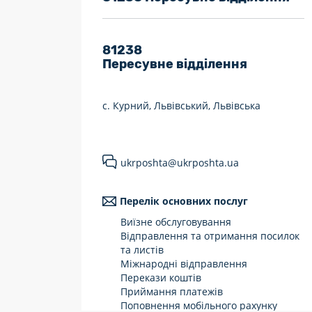
7 днів на тиждень
Працюють після 19:00
81238
Пересувне відділення
Працюють у вихідні
с. Курний, Львівський, Львівська
ukrposhta@ukrposhta.ua
Перелік основних послуг
Виїзне обслуговування
Відправлення та отримання посилок
та листів
Міжнародні відправлення
Перекази коштів
Приймання платежів
Поповнення мобільного рахунку