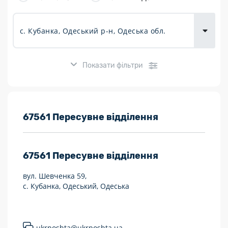
товарів для
городу
Показати фільтри
Розклад роботи:
67561 Пересувне відділення
7 днів на тиждень
67561
Пересувне відділення
Працюють після 19:00
вул. Шевченка 59,
Працюють у вихідні
с. Кубанка, Одеський, Одеська
Поштові послуги:
Укрпошта Експрес/тариф «Пріоритетний»
ukrposhta@ukrposhta.ua