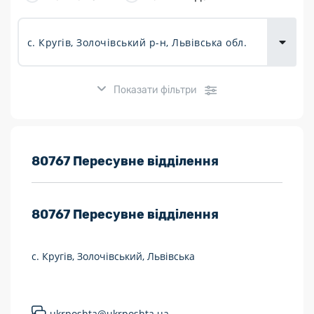
товарів для
городу
Показати фільтри
Розклад роботи:
80767 Пересувне відділення
7 днів на тиждень
80767
Пересувне відділення
Працюють після 19:00
Працюють у вихідні
с. Кругів, Золочівський, Львівська
Поштові послуги:
Укрпошта Експрес/тариф «Пріоритетний»
ukrposhta@ukrposhta.ua