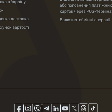
вка в Україну
або поповнення платіжних
аж
карток через POS-терміна
рська доставка
Валютно-обмінні операції
хунок вартості