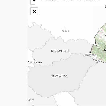
−
7 днів на тиждень
Працюють після 19:00
Працюють у вихідні