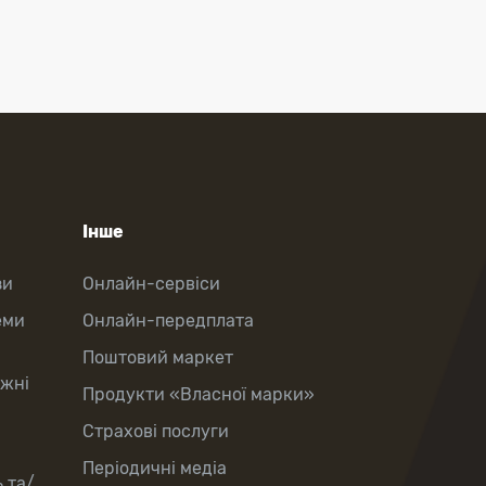
Інше
зи
Онлайн-сервіси
еми
Онлайн-передплата
Поштовий маркет
іжні
Продукти «Власної марки»
Страхові послуги
Періодичні медіа
 та/