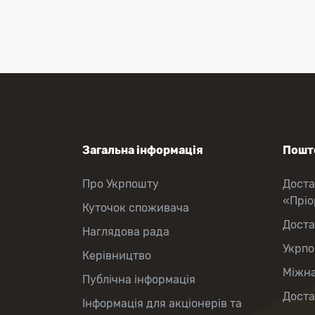
Загальна інформація
Пошто
Про Укрпошту
Доста
«Прі
Куточок споживача
Доста
Наглядова рада
Укрпо
Керівництво
Міжна
Публічна інформація
Доста
Інформація для акціонерів та