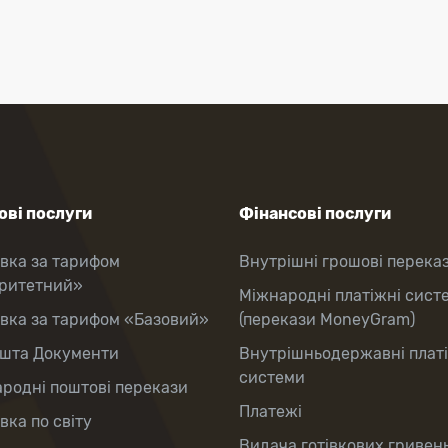
ві послуги
Фінансові послуги
вка за тарифом
Внутрішні грошові перека
оритетний»
Міжнародні платіжні сист
вка за тарифом «Базовий»
(перекази MoneyGram)
шта Документи
Внутрішньодержавні плат
системи
родні поштові перекази
Платежі
вка по світу
Видача готівкових гривень