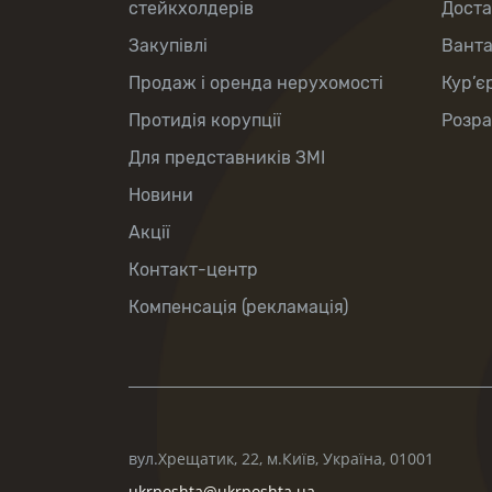
стейкхолдерів
Доста
Закупівлі
Вант
Продаж і оренда нерухомості
Кур’є
Протидія корупції
Розра
Для представників ЗМІ
Новини
Акції
Контакт-центр
Компенсація (рекламація)
вул.Хрещатик, 22, м.Київ, Україна, 01001
ukrposhta@ukrposhta.ua