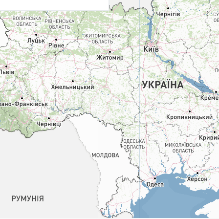
Укрпошта Експрес/тариф
Т
«Пріоритетний»
П
Укрпошта Стандарт/тариф «Базовий»
К
Доставка за межі України
Прийом вантажів