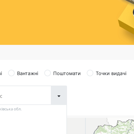
сація (рекламація)
Валютно-обмінні операції
і
Вантажні
Поштомати
Точки видачі
ківська обл.
Поштові послуги:
Фіна