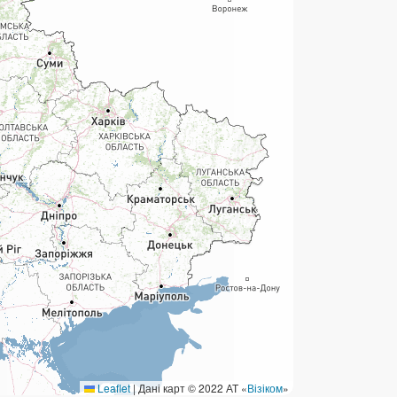
ермінові перекази
ерекази
омунальні та інші платежі
Leaflet
|
Дані карт © 2022 АТ «
Візіком
»