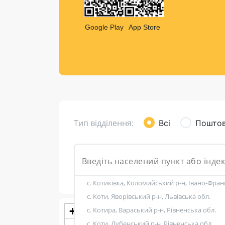
Компен
Листи та листівки
Google Play
App Store
Кур’єрська доставка
Паковання
Доставка з інтернет-магазинів
Доставка товарів для городу
Тип відділення:
Всі
Поштов
с. Котиківка, Коломийський р-н, Івано-Фран
с. Коти, Яворівський р-н, Львівська обл.
+
с. Котира, Вараський р-н, Рівненська обл.
Розклад роботи:
с. Коти, Дубенський р-н, Рівненська обл.