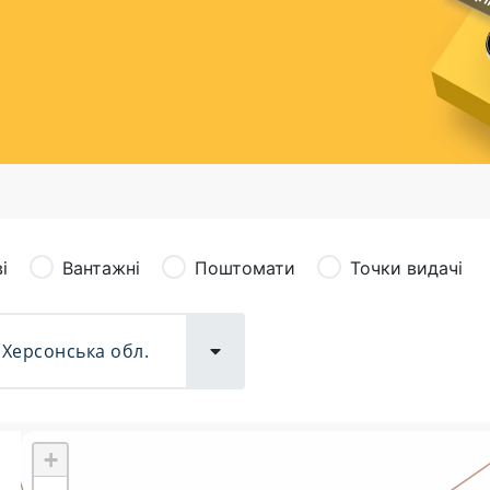
сація (рекламація)
Валютно-обмінні операції
і
Вантажні
Поштомати
Точки видачі
+
Поштові послуги:
Фіна