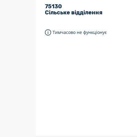
75130
7 днів на тиждень
Сільське відділення
Працюють після 19:00
Працюють у вихідні
Тимчасово не функціонує