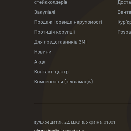
стейкхолдерів
Доста
Закупівлі
Вант
Продаж і оренда нерухомості
Кур’є
Протидія корупції
Розра
Для представників ЗМІ
Новини
Акції
Контакт-центр
Компенсація (рекламація)
вул.Хрещатик, 22, м.Київ, Україна, 01001
ukrposhta@ukrposhta.ua