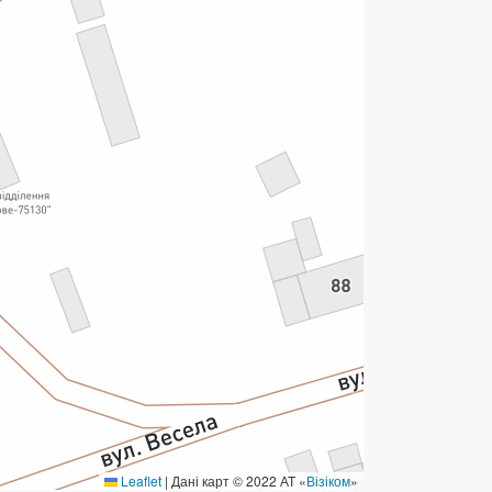
ермінові перекази
ерекази
омунальні та інші платежі
Leaflet
|
Дані карт © 2022 АТ «
Візіком
»