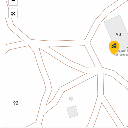
−
Укрпошта Експрес/тариф
Т
«Пріоритетний»
П
Укрпошта Стандарт/тариф «Базовий»
К
Доставка за межі України
Прийом вантажів