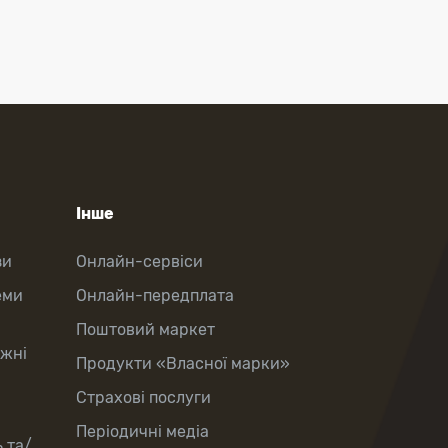
Інше
зи
Онлайн-сервіси
еми
Онлайн-передплата
Поштовий маркет
іжні
Продукти «Власної марки»
Страхові послуги
Періодичні медіа
 та/