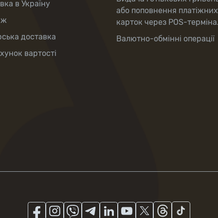
вка в Україну
або поповнення платіжних
аж
карток через POS-терміна
рська доставка
Валютно-обмінні операції
хунок вартості