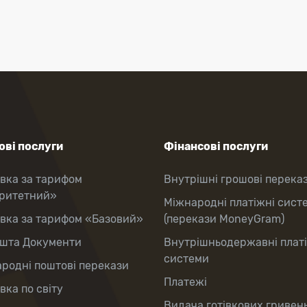
ві послуги
Фінансові послуги
вка за тарифом
Внутрішні грошові перека
оритетний»
Міжнародні платіжні сист
вка за тарифом «Базовий»
(перекази MoneyGram)
шта Документи
Внутрішньодержавні плат
системи
родні поштові перекази
Платежі
вка по світу
Видача готівкових гривень