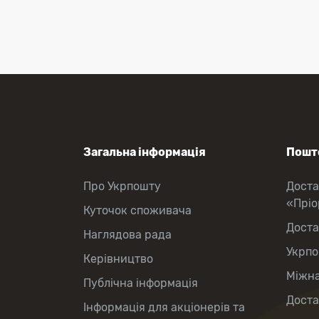
Загальна інформація
Пошто
Про Укрпошту
Доста
«Прі
Куточок споживача
Доста
Наглядова рада
Укрпо
Керівництво
Міжна
Публічна інформація
Доста
Інформація для акціонерів та