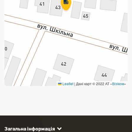
Leaflet
|
Дані карт © 2022 АТ «
Візіком
»
Загальна інформація