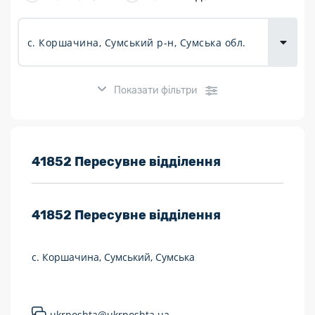
товарів для
городу
Показати фільтри
Розклад роботи:
41852 Пересувне відділення
7 днів на тиждень
41852
Пересувне відділення
Працюють після 19:00
Працюють у вихідні
с. Коршачина, Сумський, Сумська
Поштові послуги:
Укрпошта Експрес/тариф «Пріоритетний»
ukrposhta@ukrposhta.ua