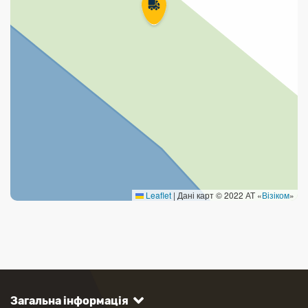
Leaflet
|
Дані карт © 2022 АТ «
Візіком
»
Загальна інформація