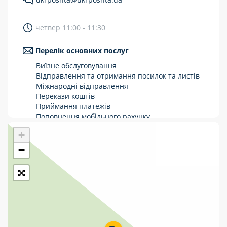
Укрпошта Стандарт/тариф «Базовий»
четвер 11:00 - 11:30
Доставка за межі України
Перелік основних послуг
Прийом вантажів
Виїзне обслуговування
Фінансові послуги:
Відправлення та отримання посилок та листів
Міжнародні відправлення
Перекази коштів
Термінові перекази
Приймання платежів
Перекази
Поповнення мобільного рахунку
Оформлення передплати на газети та
+
Комунальні та інші платежі
журнали
Зняття готівки з картки
−
Виплата пенсій та соціальних допомог
Продаж товарів