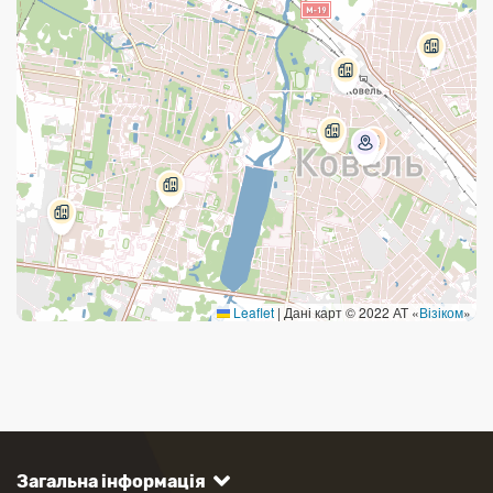
45001
Міське відділення
вул. Сагайдачного, 6Б, Ковель
45006
Міське відділення
Leaflet
|
Дані карт © 2022 АТ «
Візіком
»
вул. Володимирська, 101, Ковель
45007
Міське відділення
Загальна інформація
вул. Відродження, 4, Ковель