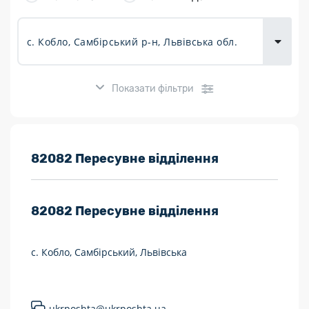
товарів для
городу
Показати фільтри
Розклад роботи:
82082 Пересувне відділення
7 днів на тиждень
82082
Пересувне відділення
Працюють після 19:00
Працюють у вихідні
с. Кобло, Самбірський, Львівська
Поштові послуги:
Укрпошта Експрес/тариф «Пріоритетний»
ukrposhta@ukrposhta.ua