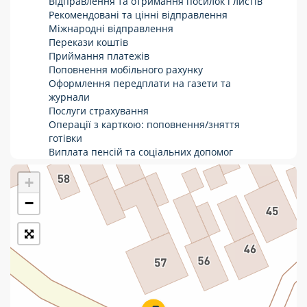
Відправлення та отримання посилок і листів
Рекомендовані та цінні відправлення
Укрпошта Стандарт/тариф «Базовий»
Міжнародні відправлення
Перекази коштів
Доставка за межі України
Приймання платежів
Поповнення мобільного рахунку
Прийом вантажів
Оформлення передплати на газети та
Фінансові послуги:
журнали
Послуги страхування
Операції з карткою: поповнення/зняття
Термінові перекази
готівки
Виплата пенсій та соціальних допомог
Перекази
Продаж товарів
Продаж марок та паковання
+
Комунальні та інші платежі
−