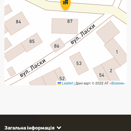
Leaflet
|
Дані карт © 2022 АТ «
Візіком
»
Загальна інформація