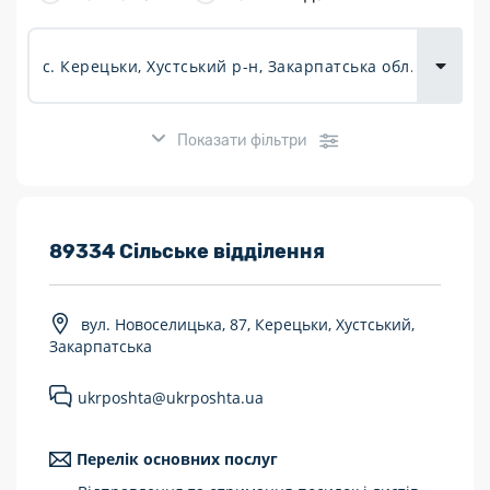
товарів для
городу
Показати фільтри
Розклад роботи:
89334 Сільське відділення
7 днів на тиждень
вул. Новоселицька, 87, Керецьки, Хустський,
Працюють після 19:00
Закарпатська
Працюють у вихідні
ukrposhta@ukrposhta.ua
Поштові послуги:
Перелік основних послуг
Укрпошта Експрес/тариф «Пріоритетний»