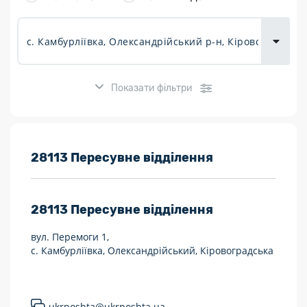
товарів для
городу
Показати фільтри
Розклад роботи:
28113 Пересувне відділення
7 днів на тиждень
28113
Пересувне відділення
Працюють після 19:00
вул. Перемоги 1,
Працюють у вихідні
с. Камбурліївка, Олександрійський, Кіровоградська
Поштові послуги:
Укрпошта Експрес/тариф «Пріоритетний»
ukrposhta@ukrposhta.ua