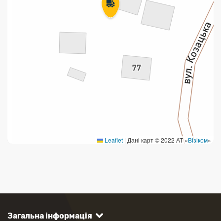
Leaflet
|
Дані карт © 2022 АТ «
Візіком
»
Загальна інформація