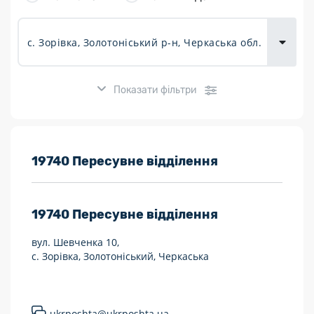
товарів для
городу
Показати фільтри
Розклад роботи:
19740 Пересувне відділення
7 днів на тиждень
19740
Пересувне відділення
Працюють після 19:00
вул. Шевченка 10,
Працюють у вихідні
с. Зорівка, Золотоніський, Черкаська
Поштові послуги:
Укрпошта Експрес/тариф «Пріоритетний»
ukrposhta@ukrposhta.ua