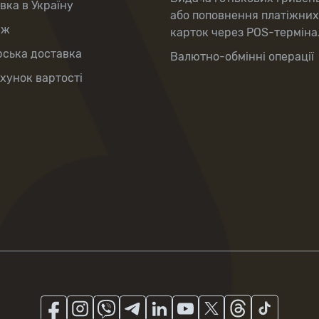
вка в Україну
або поповнення платіжних
аж
карток через POS-терміна
рська доставка
Валютно-обмінні операції
хунок вартості