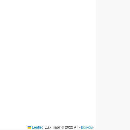
ермінові перекази
ерекази
омунальні та інші платежі
Leaflet
|
Дані карт © 2022 АТ «
Візіком
»