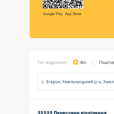
Компен
Листи та листівки
Google Play
App Store
Кур’єрська доставка
Паковання
Доставка з інтернет-магазинів
Доставка товарів для городу
Тип відділення:
Всі
Поштов
Розклад роботи:
32222 Пересувне відділення