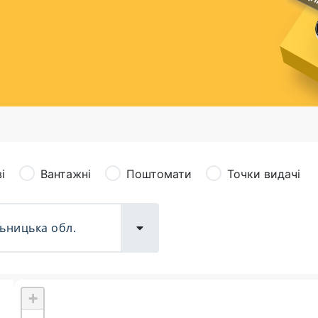
сація (рекламація)
Валютно-обмінні операції
і
Вантажні
Поштомати
Точки видачі
+
Поштові послуги:
Фіна