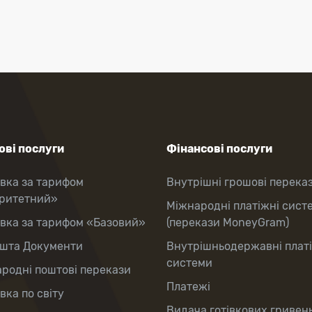
ві послуги
Фінансові послуги
вка за тарифом
Внутрішні грошові перека
оритетний»
Міжнародні платіжні сист
вка за тарифом «Базовий»
(перекази MoneyGram)
шта Документи
Внутрішньодержавні плат
системи
родні поштові перекази
Платежі
вка по світу
Видача готівкових гривень