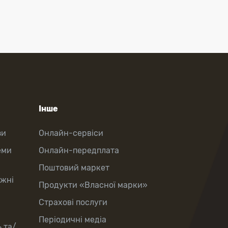
Інше
зи
Онлайн-сервіси
еми
Онлайн-передплата
Поштовий маркет
іжні
Продукти «Власної марки»
Страхові послуги
Періодичні медіа
 та/