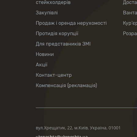
стейкхолдерів
Доста
Закупівлі
Вант
Продаж і оренда нерухомості
Кур’є
Протидія корупції
Розра
Для представників ЗМІ
Новини
Акції
Контакт-центр
Компенсація (рекламація)
вул.Хрещатик, 22, м.Київ, Україна, 01001
ukrposhta@ukrposhta.ua