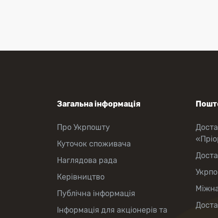
Перекази коштів
Приймання платежів
Поповнення мобільного рахунку
Оформлення передплати на газети
та журнали
Зняття готівки з картки
Виплата пенсій та соціальних
допомог
Продаж товарів
Загальна інформація
Пошто
Про Укрпошту
Доста
«Прі
Куточок споживача
Доста
Наглядова рада
Укрпо
Керівництво
Міжна
Публічна інформація
Доста
Інформація для акціонерів та