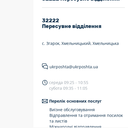
7 днів на тиждень
Працюють після 19:00
32222
Пересувне відділення
Працюють у вихідні
с. Згарок, Хмельницький, Хмельницька
ukrposhta@ukrposhta.ua
середа 09:25 - 10:55
субота 09:35 - 11:05
Перелік основних послуг
Виїзне обслуговування
Відправлення та отримання посилок
та листів
Міжнародні відправлення