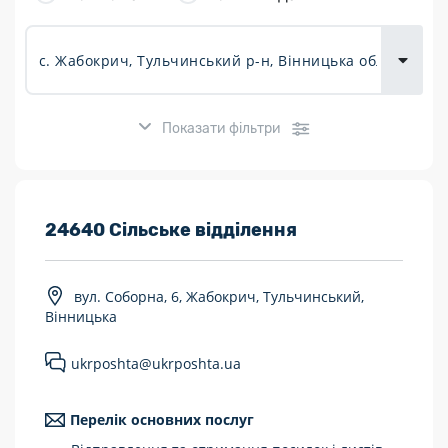
товарів для
городу
Показати фільтри
Розклад роботи:
24640 Сільське відділення
7 днів на тиждень
вул. Соборна, 6, Жабокрич, Тульчинський,
Працюють після 19:00
Вінницька
Працюють у вихідні
ukrposhta@ukrposhta.ua
Поштові послуги:
Перелік основних послуг
Укрпошта Експрес/тариф «Пріоритетний»