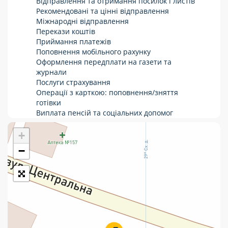
Відправлення та отримання посилок і листів
Рекомендовані та цінні відправлення
Укрпошта Стандарт/тариф «Базовий»
Міжнародні відправлення
Перекази коштів
Доставка за межі України
Приймання платежів
Поповнення мобільного рахунку
Прийом вантажів
Оформлення передплати на газети та
Фінансові послуги:
журнали
Послуги страхування
Операції з карткою: поповнення/зняття
Термінові перекази
готівки
Виплата пенсій та соціальних допомог
Перекази
Продаж товарів
Продаж марок та паковання
+
Комунальні та інші платежі
−