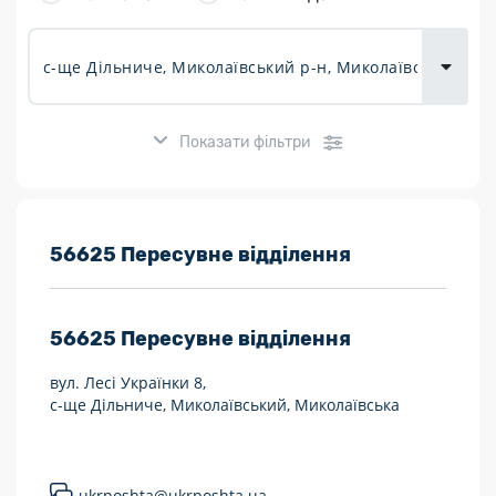
товарів для
городу
Показати фільтри
Розклад роботи:
56625 Пересувне відділення
7 днів на тиждень
56625
Пересувне відділення
Працюють після 19:00
вул. Лесі Українки 8,
Працюють у вихідні
с-ще Дільниче, Миколаївський, Миколаївська
Поштові послуги:
Укрпошта Експрес/тариф «Пріоритетний»
ukrposhta@ukrposhta.ua