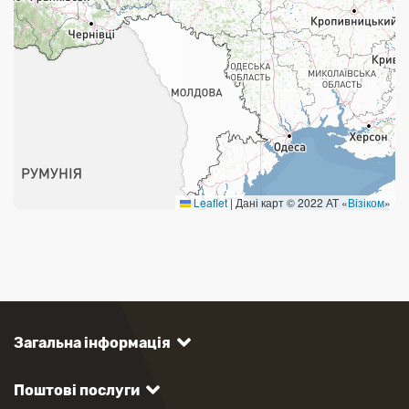
Укрпошта Стандарт/тариф «Базовий»
Доставка за межі України
Прийом вантажів
Фінансові послуги:
Термінові перекази
Leaflet
|
Дані карт © 2022 АТ «
Візіком
»
Перекази
Комунальні та інші платежі
Загальна інформація
Поштові послуги