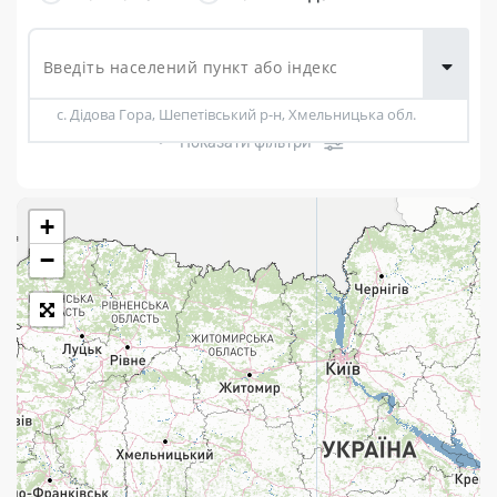
товарів для
городу
с. Дідова Гора, Шепетівський р-н, Хмельницька обл.
Показати фільтри
+
Розклад роботи:
−
7 днів на тиждень
Працюють після 19:00
Працюють у вихідні
Поштові послуги:
Укрпошта Експрес/тариф «Пріоритетний»