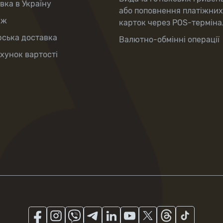
вка в Україну
або поповнення платіжних
аж
карток через POS-терміна
рська доставка
Валютно-обмінні операції
хунок вартості