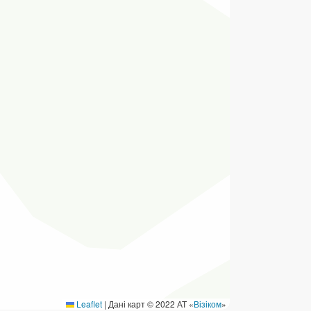
ермінові перекази
ерекази
омунальні та інші платежі
Leaflet
|
Дані карт © 2022 АТ «
Візіком
»