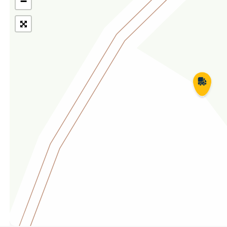
−
Укрпошта Експрес/тариф
Т
«Пріоритетний»
П
Укрпошта Стандарт/тариф «Базовий»
К
Доставка за межі України
Прийом вантажів