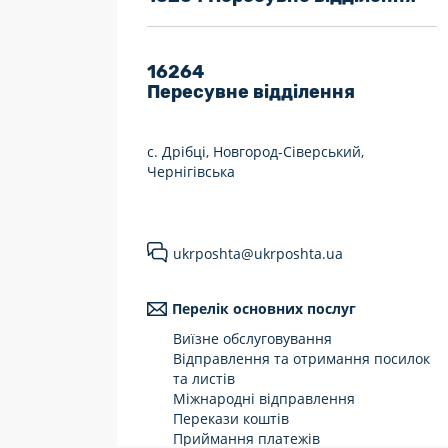
7 днів на тиждень
Працюють після 19:00
16264
Пересувне відділення
Працюють у вихідні
с. Дрібці, Новгород-Сіверський,
Чернігівська
ukrposhta@ukrposhta.ua
Перелік основних послуг
Виїзне обслуговування
Відправлення та отримання посилок
та листів
Міжнародні відправлення
Перекази коштів
Приймання платежів