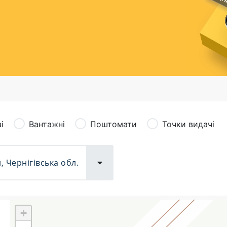
сація (рекламація)
Валютно-обмінні операції
і
Вантажні
Поштомати
Точки видачі
+
Поштові послуги:
Фіна