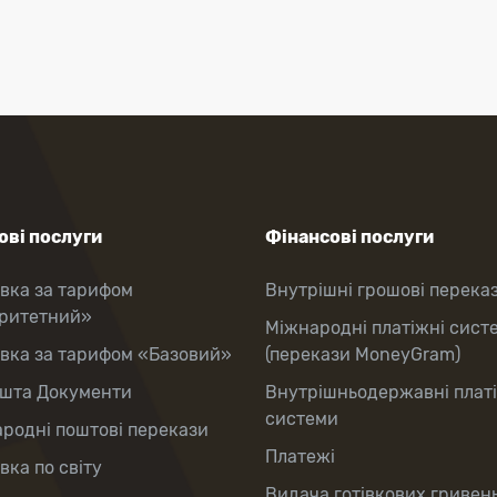
ві послуги
Фінансові послуги
вка за тарифом
Внутрішні грошові перека
оритетний»
Міжнародні платіжні сист
вка за тарифом «Базовий»
(перекази MoneyGram)
шта Документи
Внутрішньодержавні плат
системи
родні поштові перекази
Платежі
вка по світу
Видача готівкових гривень