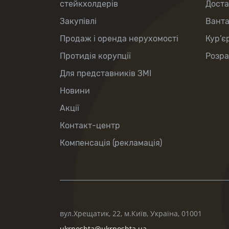
стейкхолдерів
Доста
Закупівлі
Вант
Продаж і оренда нерухомості
Кур’є
Протидія корупції
Розра
Для представників ЗМІ
Новини
Акції
Контакт-центр
Компенсація (рекламація)
вул.Хрещатик, 22, м.Київ, Україна, 01001
ukrposhta@ukrposhta.ua