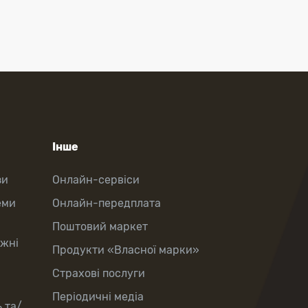
Інше
зи
Онлайн-сервіси
еми
Онлайн-передплата
Поштовий маркет
іжні
Продукти «Власної марки»
Страхові послуги
Періодичні медіа
 та/