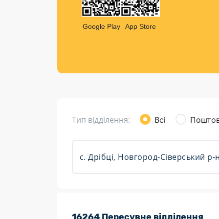
Компен
Листи та листівки
Google Play
App Store
Кур’єрська доставка
Паковання
Доставка з інтернет-магазинів
Доставка товарів для городу
Тип відділення:
Всі
Поштов
Розклад роботи:
16264 Пересувне відділення