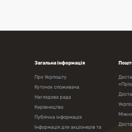
Поповнення мобільного рахунку
Оформлення передплати на газети
та журнали
Зняття готівки з картки
Виплата пенсій та соціальних
допомог
Продаж товарів
Загальна інформація
Пошто
Про Укрпошту
Доста
«Прі
Куточок споживача
Доста
Наглядова рада
Укрпо
Керівництво
Міжна
Публічна інформація
Доста
Інформація для акціонерів та