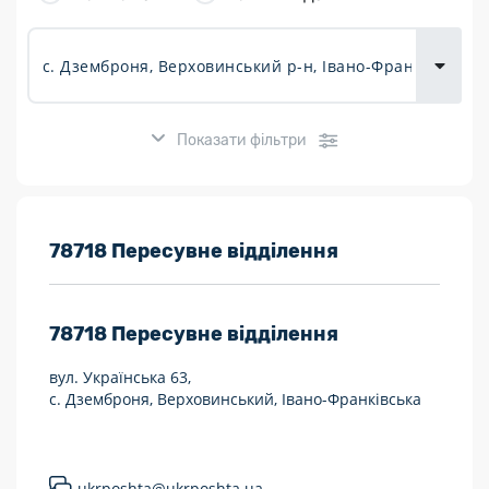
товарів для
городу
Показати фільтри
Розклад роботи:
78718 Пересувне відділення
7 днів на тиждень
78718
Пересувне відділення
Працюють після 19:00
вул. Українська 63,
Працюють у вихідні
с. Дземброня, Верховинський, Івано-Франківська
Поштові послуги:
Укрпошта Експрес/тариф «Пріоритетний»
ukrposhta@ukrposhta.ua