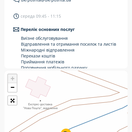
Укрпошта Стандарт/тариф «Базовий»
середа 09:45 - 11:15
Доставка за межі України
Перелік основних послуг
Прийом вантажів
Виїзне обслуговування
Фінансові послуги:
Відправлення та отримання посилок та листів
Міжнародні відправлення
Перекази коштів
Термінові перекази
Приймання платежів
Перекази
Поповнення мобільного рахунку
Оформлення передплати на газети та
+
Комунальні та інші платежі
журнали
Зняття готівки з картки
−
Виплата пенсій та соціальних допомог
Продаж товарів