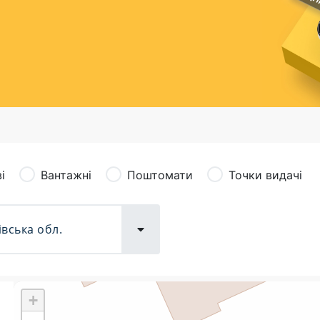
сація (рекламація)
Валютно-обмінні операції
і
Вантажні
Поштомати
Точки видачі
+
Поштові послуги:
Фіна