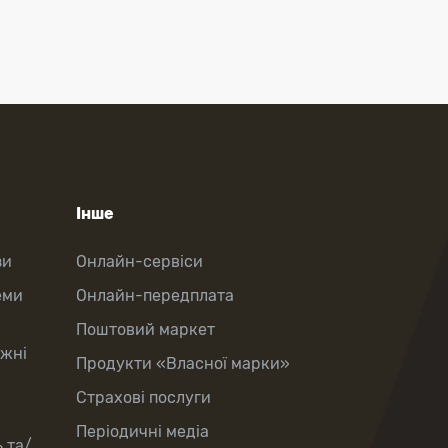
Інше
зи
Онлайн-сервіси
еми
Онлайн-передплата
Поштовий маркет
іжні
Продукти «Власної марки»
Страхові послуги
Періодичні медіа
 та/