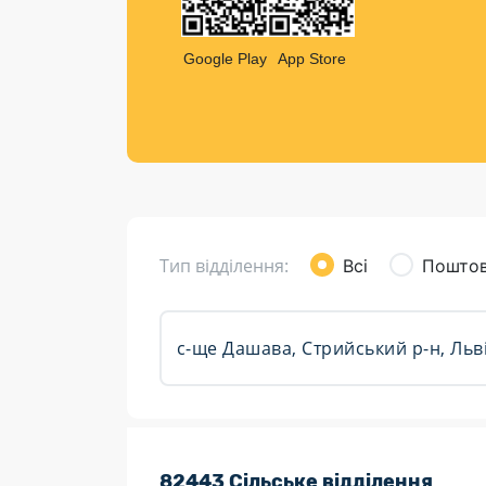
Компен
Листи та листівки
Google Play
App Store
Кур’єрська доставка
Паковання
Доставка з інтернет-магазинів
Доставка товарів для городу
Тип відділення:
Всі
Поштов
Розклад роботи:
82443 Сільське відділення