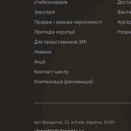
стейкхолдерів
Доста
Закупівлі
Вант
Продаж і оренда нерухомості
Кур’є
Протидія корупції
Розра
Для представників ЗМІ
Новини
Акції
Контакт-центр
Компенсація (рекламація)
вул.Хрещатик, 22, м.Київ, Україна, 01001
ukrposhta@ukrposhta.ua