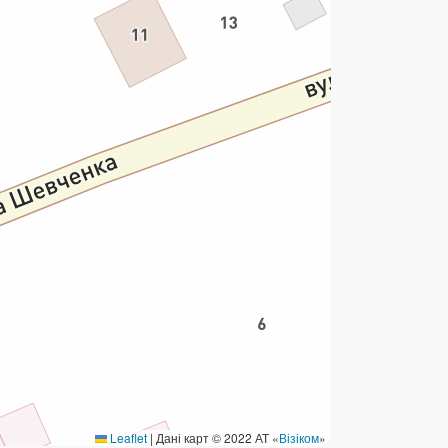
ермінові перекази
ерекази
омунальні та інші платежі
Leaflet
|
Дані карт © 2022 АТ «
Візіком
»