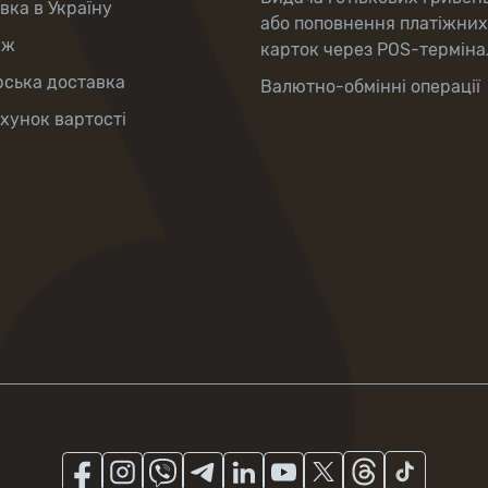
вка в Україну
або поповнення платіжних
аж
карток через POS-терміна
рська доставка
Валютно-обмінні операції
хунок вартості