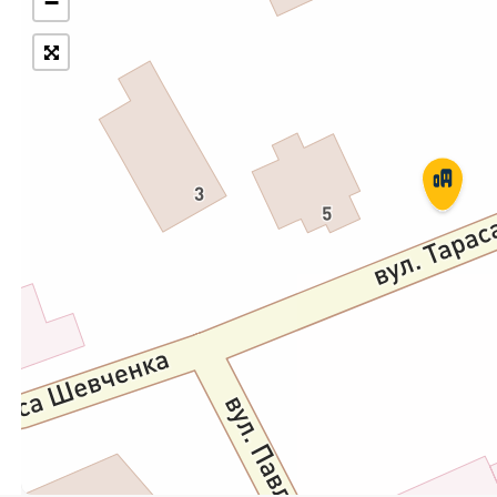
−
Укрпошта Експрес/тариф
Т
«Пріоритетний»
П
Укрпошта Стандарт/тариф «Базовий»
К
Доставка за межі України
Прийом вантажів