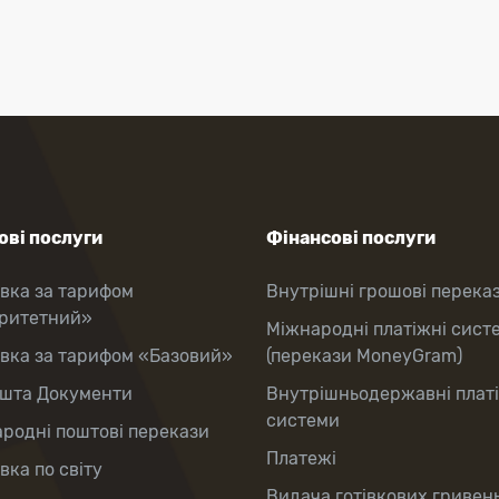
ві послуги
Фінансові послуги
вка за тарифом
Внутрішні грошові перека
оритетний»
Міжнародні платіжні сист
вка за тарифом «Базовий»
(перекази MoneyGram)
шта Документи
Внутрішньодержавні плат
системи
родні поштові перекази
Платежі
вка по світу
Видача готівкових гривень