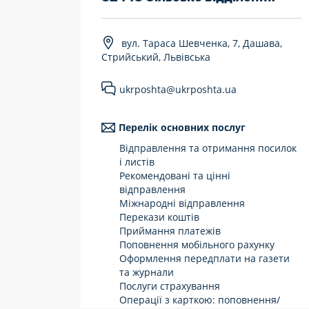
7 днів на тиждень
вул. Тараса Шевченка, 7, Дашава,
Працюють після 19:00
Стрийський, Львівська
Працюють у вихідні
ukrposhta@ukrposhta.ua
Перелік основних послуг
Відправлення та отримання посилок
і листів
Рекомендовані та цінні
відправлення
Міжнародні відправлення
Перекази коштів
Приймання платежів
Поповнення мобільного рахунку
Оформлення передплати на газети
та журнали
Послуги страхування
Операції з карткою: поповнення/