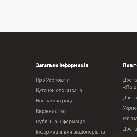
зняття готівки
Виплата пенсій та соціальних
допомог
Продаж товарів
Продаж марок та паковання
Загальна інформація
Пошто
Про Укрпошту
Доста
«Прі
Куточок споживача
Доста
Наглядова рада
Укрпо
Керівництво
Міжна
Публічна інформація
Доста
Інформація для акціонерів та