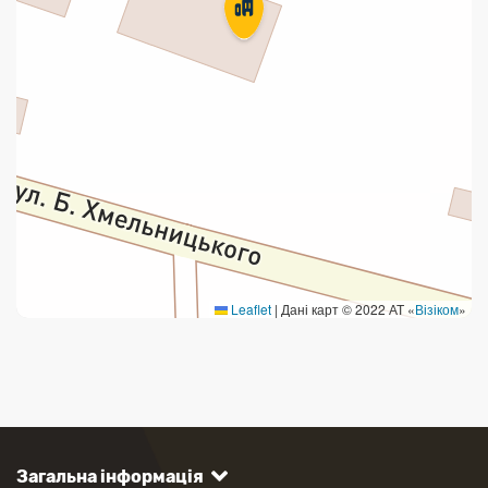
Leaflet
|
Дані карт © 2022 АТ «
Візіком
»
Загальна інформація