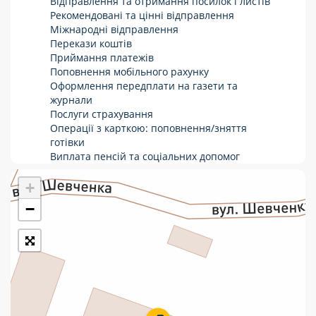
Відправлення та отримання посилок і листів
Рекомендовані та цінні відправлення
Укрпошта Стандарт/тариф «Базовий»
Міжнародні відправлення
Перекази коштів
Доставка за межі України
Приймання платежів
Поповнення мобільного рахунку
Прийом вантажів
Оформлення передплати на газети та
Фінансові послуги:
журнали
Послуги страхування
Операції з карткою: поповнення/зняття
Термінові перекази
готівки
Виплата пенсій та соціальних допомог
Перекази
Продаж товарів
Продаж марок та паковання
+
Комунальні та інші платежі
−