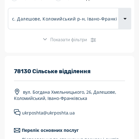
товарів для
городу
Показати фільтри
Розклад роботи:
78130 Сільське відділення
7 днів на тиждень
вул. Богдана Хмельницького, 26, Далешове,
Працюють після 19:00
Коломийський, Івано-Франківська
Працюють у вихідні
ukrposhta@ukrposhta.ua
Поштові послуги:
Перелік основних послуг
Укрпошта Експрес/тариф «Пріоритетний»