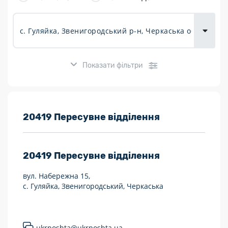
товарів для
городу
Показати фільтри
Розклад роботи:
20419 Пересувне відділення
7 днів на тиждень
20419
Пересувне відділення
Працюють після 19:00
вул. Набережна 15,
Працюють у вихідні
с. Гуляйка, Звенигородський, Черкаська
Поштові послуги:
Укрпошта Експрес/тариф «Пріоритетний»
ukrposhta@ukrposhta.ua