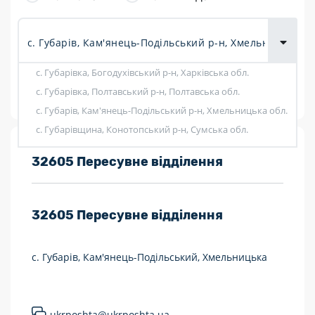
товарів для
городу
с. Губарівка, Богодухівський р-н, Харківська обл.
Показати фільтри
с. Губарівка, Полтавський р-н, Полтавська обл.
с. Губарів, Кам'янець-Подільський р-н, Хмельницька обл.
с. Губарівщина, Конотопський р-н, Сумська обл.
Розклад роботи:
32605 Пересувне відділення
7 днів на тиждень
32605
Пересувне відділення
Працюють після 19:00
Працюють у вихідні
с. Губарів, Кам'янець-Подільський, Хмельницька
Поштові послуги:
Укрпошта Експрес/тариф «Пріоритетний»
ukrposhta@ukrposhta.ua