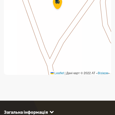
Leaflet
|
Дані карт © 2022 АТ «
Візіком
»
Загальна інформація