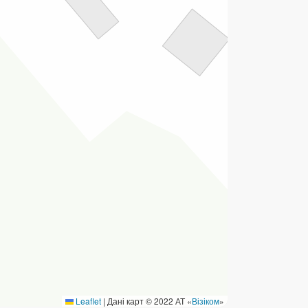
ермінові перекази
ерекази
омунальні та інші платежі
Leaflet
|
Дані карт © 2022 АТ «
Візіком
»