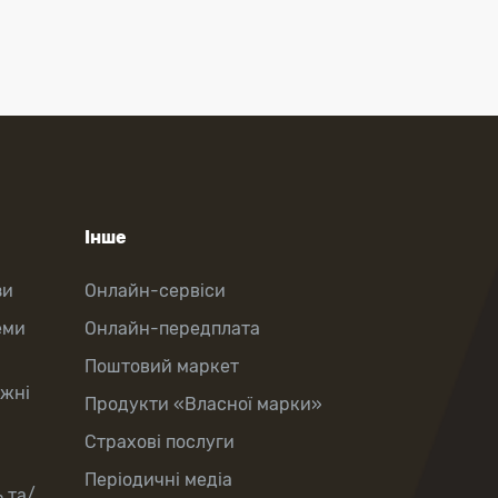
Інше
зи
Онлайн-сервіси
еми
Онлайн-передплата
Поштовий маркет
іжні
Продукти «Власної марки»
Страхові послуги
Періодичні медіа
 та/