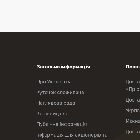
Перекази коштів
Приймання платежів
Поповнення мобільного рахунку
Оформлення передплати на газети
та журнали
Зняття готівки з картки
Виплата пенсій та соціальних
допомог
Продаж товарів
Загальна інформація
Пошто
Про Укрпошту
Доста
«Прі
Куточок споживача
Доста
Наглядова рада
Укрпо
Керівництво
Міжна
Публічна інформація
Доста
Інформація для акціонерів та