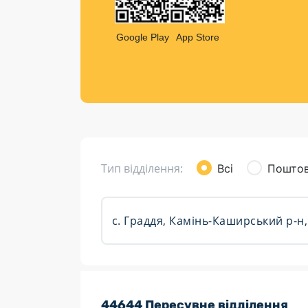
Компен
Листи та листівки
Google Play
App Store
Кур’єрська доставка
Паковання
Доставка з інтернет-магазинів
Доставка товарів для городу
Тип відділення:
Всі
Поштов
Розклад роботи:
44644 Пересувне відділення