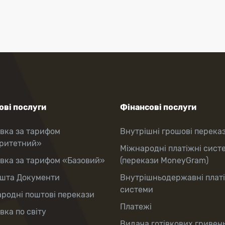
ві послуги
Фінансові послуги
вка за тарифом
Внутрішні грошові перека
оритетний»
Міжнародні платіжні сист
вка за тарифом «Базовий»
(перекази MoneyGram)
шта Документи
Внутрішньодержавні плат
системи
родні поштові перекази
Платежі
вка по світу
Видача готівкових гривень