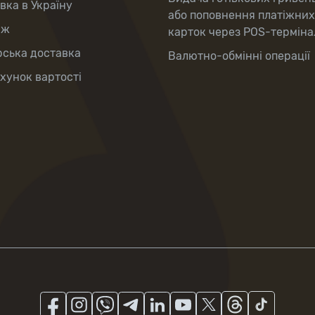
вка в Україну
або поповнення платіжних
аж
карток через POS-терміна
рська доставка
Валютно-обмінні операції
хунок вартості