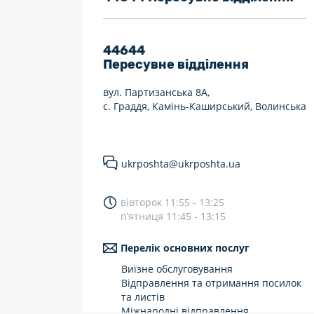
7 днів на тиждень
Працюють після 19:00
44644
Пересувне відділення
Працюють у вихідні
вул. Партизанська 8А,
с. Граддя, Камінь-Каширський, Волинська
ukrposhta@ukrposhta.ua
вівторок 11:55 - 13:25
п’ятниця 11:45 - 13:15
Перелік основних послуг
Виїзне обслуговування
Відправлення та отримання посилок
та листів
Міжнародні відправлення