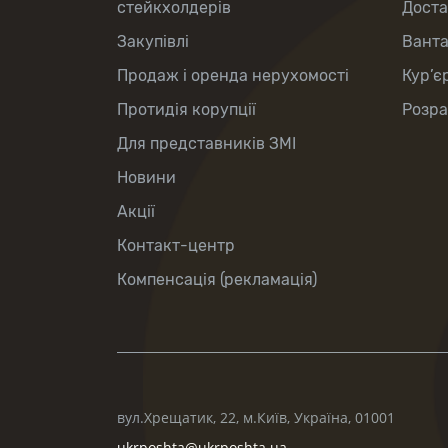
стейкхолдерів
Доста
Закупівлі
Вант
Продаж і оренда нерухомості
Кур’є
Протидія корупції
Розра
Для представників ЗМІ
Новини
Акції
Контакт-центр
Компенсація (рекламація)
вул.Хрещатик, 22, м.Київ, Україна, 01001
ukrposhta@ukrposhta.ua