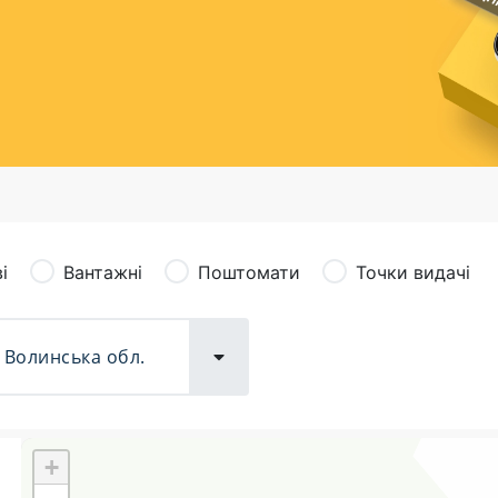
сація (рекламація)
Валютно-обмінні операції
і
Вантажні
Поштомати
Точки видачі
+
Поштові послуги:
Фіна